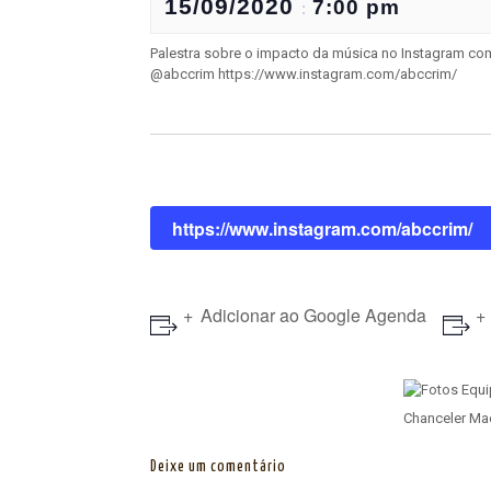
15/09/2020
7:00 pm
:
Palestra sobre o impacto da música no Instagram com 
@abccrim https://www.instagram.com/abccrim/
https://www.instagram.com/abccrim/
Adicionar ao Google Agenda
Chanceler Mae
Deixe um comentário