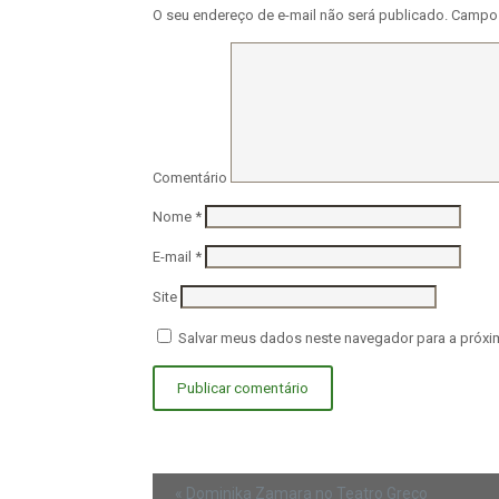
O seu endereço de e-mail não será publicado.
Campos
Comentário
Nome
*
E-mail
*
Site
Salvar meus dados neste navegador para a próxi
Evento
«
Dominika Zamara no Teatro Greco