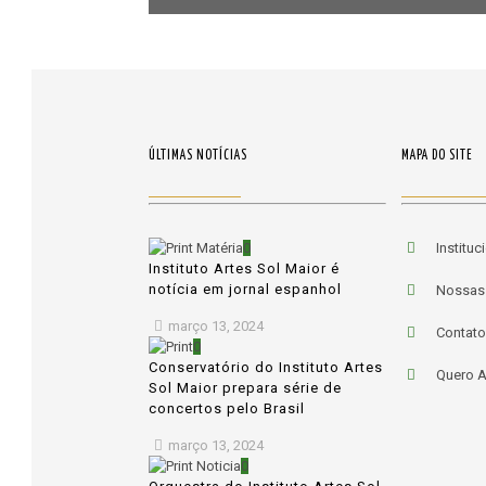
Navegação
ÚLTIMAS NOTÍCIAS
MAPA DO SITE
0
Instituc
Instituto Artes Sol Maior é
notícia em jornal espanhol
Nossas
março 13, 2024
Contato
0
Conservatório do Instituto Artes
Quero A
Sol Maior prepara série de
concertos pelo Brasil
março 13, 2024
0