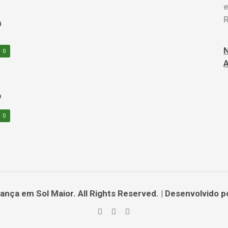
e
R
0
A
0
nça em Sol Maior. All Rights Reserved. | Desenvolvido 