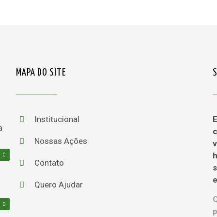
MAPA DO SITE
Institucional
E
c
Nossas Ações
v
h
0
Contato
e
Quero Ajudar
0
p