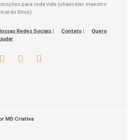
moções para toda vida (chanceler maestro
icardo Diniz).
Nossas Redes Sociais
|
Contato
|
Quero
judar
por
MD Criativa