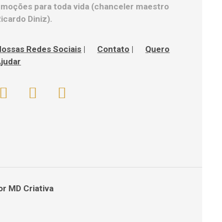
moções para toda vida (chanceler maestro
icardo Diniz).
Nossas Redes Sociais
|
Contato
|
Quero
judar
por
MD Criativa