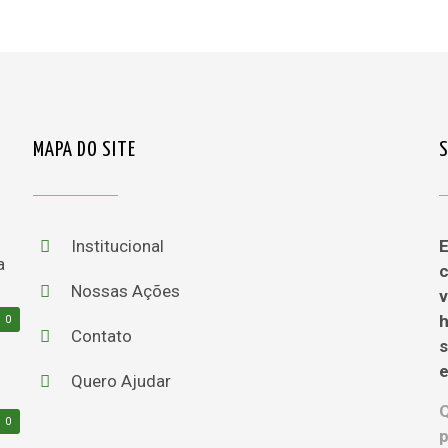
MAPA DO SITE
Institucional
E
c
Nossas Ações
v
h
0
Contato
e
Quero Ajudar
0
p