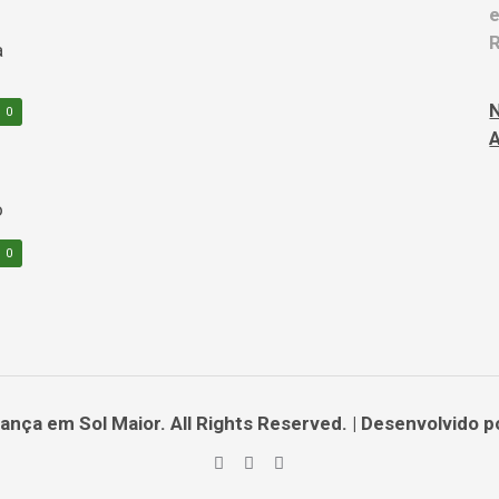
e
R
0
A
0
nça em Sol Maior. All Rights Reserved. | Desenvolvido 